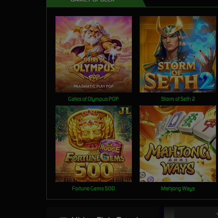
GAME POPULER
Gates of Olympus POP
Storm of Seth 2
Fortune Gems 500
Mahjong Ways