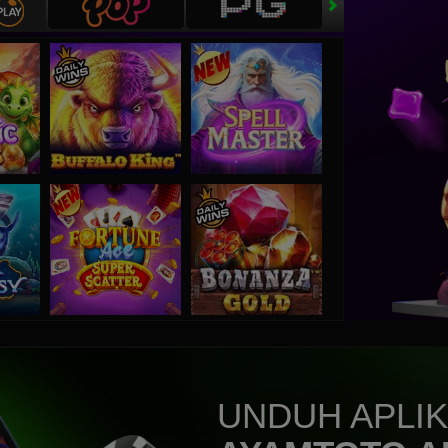
UNDUH APLIK