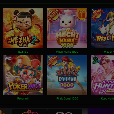
Nezha 2
Mochi Mania 1000
Way of N
Poker Win
Pirate Quest 1000
Kpop Hunte