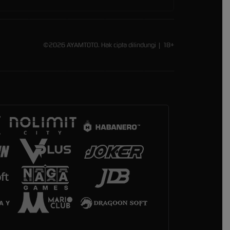
©2026 AYAMTOTO. Hak cipta dilindungi | 18+