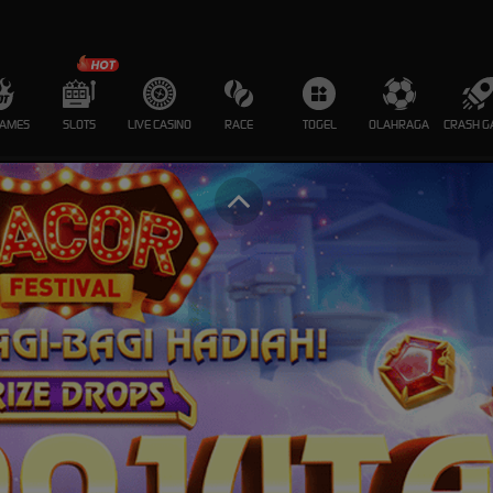
GAMES
SLOTS
LIVE CASINO
RACE
TOGEL
OLAHRAGA
CRASH 