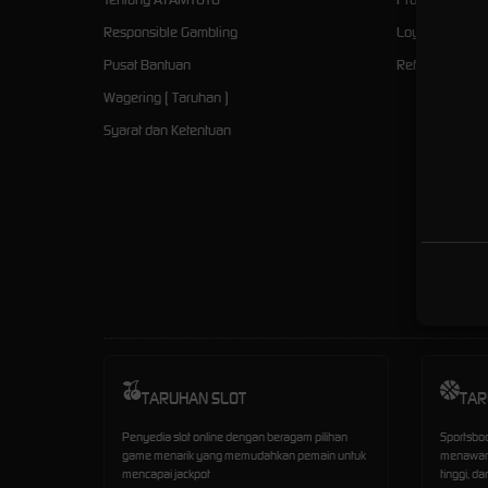
Tentang AYAMTOTO
Promosi
Responsible Gambling
Loyalty
Pusat Bantuan
Referral
Wagering ( Taruhan )
Syarat dan Ketentuan
TARUHAN SLOT
TAR
Penyedia slot online dengan beragam pilihan
Sportsboo
game menarik yang memudahkan pemain untuk
menawark
mencapai jackpot
tinggi, d