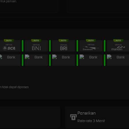
ntuk pemain.
 tidak dapat diproses
Penarikan
Rata-rata 3 Menit