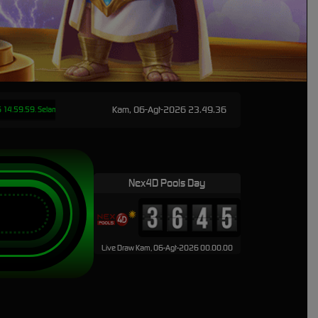
Kam, 06-Agt-2026 23.49.36
elama waktu ini, PP Virtual Sports permainan tidak akan tersedia. Kami memohon maaf atas ket
Nex4D Pools Day
Live Draw Kam, 06-Agt-2026 00.00.00