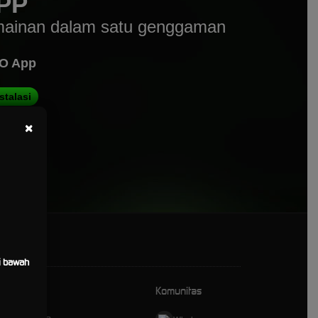
PP
rmainan dalam satu genggaman
O App
stalasi
×
di bawah
Komunitas