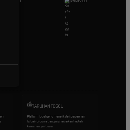
ial AYAMTOTO
Whatsapp
TARUHAN TOGEL
aan
Platform togel yang menarik dari perusahan
e
terbaik di dunia yang menawarkan hadiah
kemenangan besar