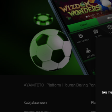
nag****u
IDR
1,858,990.00
Gates of Olympus 1000
putusa****i
IDR
1,693,400.00
Mahjong Wins 2
pem****3
IDR
1,641,150.00
Sweet Bonanza
avi****a
IDR
1,489,800.00
Sweet Bonanza
pem****3
IDR
1,452,900.00
AYAMTOTO - Platform Hiburan Daring Pengendali 
Sweet Bonanza
Jika ma
Kebijaksanaan
Platform